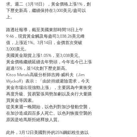
求。週二（3月18日），黃金價格上漲1%，創
下歷史新高，繼續保持在3,000美元/盎司以
上。
路透社報導，截至美國東部時間18日上午
9:46，現貨黃金觸及每盎司3,038.26美元峰
值，上漲近1%。3月14日，金價首次突破
3,000美元。
美國黃金期貨上漲1.05%，至3,038美元。
黃金價格繼續延續去年勢頭，今年迄今已上漲
超過15%，並14次創下歷史新高。
Kitco Metals高級分析師吉姆‧威科夫（Jim 
Wyckoff）表示：「由於持續避險需求，今天
黃金市場出現強勁上漲」，主要因為中東衝突
再度升級、貿易緊張局勢加劇以及央行大量購
買黃金等因素。
從美東週一晚開始，以色列對加沙發動空襲，
在加沙造成四百多人死亡。以色列恢復空襲的
原因是哈馬斯拒絕釋放人質。
此外，3月12日美國對外的25%鋼鋁稅生效以