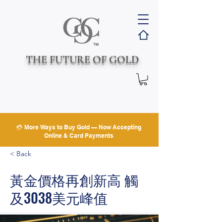
THE FUTURE OF GOLD
💳 More Ways to Buy Gold — Now Accepting
Online & Card Payments
< Back
黃金價格再創新高 觸
及3038美元峰值