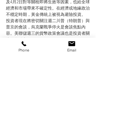
及4月2日對等關稅即將生效等因素，也給全球
經濟和市場帶來不確定性。在經濟或地緣政治
不穩定時期，黃金傳統上被視為避險投資。
投資者現在將密切關注週二川普（特朗普）與
普京的會談，烏克蘭戰爭停火是會談焦點內
容。美聯儲週三的貨幣政策會議也是投資者關
注的焦點之一。
根據芝加哥商品交易所集團的FedWatch工
Phone
Email
具，交易員預計美聯儲週三將維持利率不變，
而他們認為6月份降息的可能性接近66%。
City Index市場分析師拉贊‧希拉爾（Razan 
Hilal）表示，如果金價維持在3,040美元上
方，下一個高點預計為3,080美元。
週二，白銀上漲0.8%至每盎司34.1美元，創下
10月底以來的最高水平。鉑金持穩於1,000.30
美元，鈀金上漲0.1%至965.50美元。
希拉爾表示：「未來幾週，我們可能會看到白
銀價格出現更強勁漲幅。」
Previous
Next