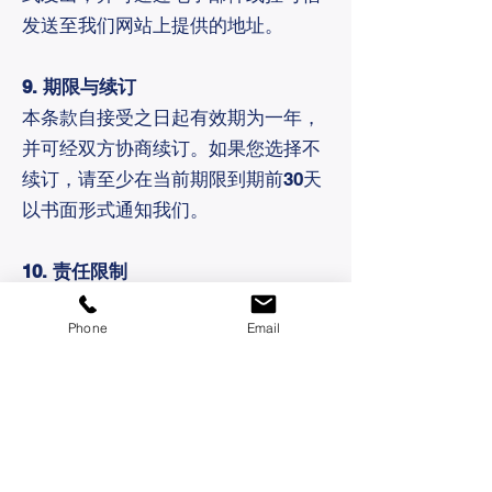
发送至我们网站上提供的地址。
9. 期限与续订
本条款自接受之日起有效期为一年，
并可经双方协商续订。如果您选择不
续订，请至少在当前期限到期前30天
以书面形式通知我们。
10. 责任限制
对于因您使用我们的服务或无法使用
Phone
Email
我们的服务而产生的任何直接、间
接、附带或后果性损害，我们概不负
责。
11. 适用法律
本条款受香港特别行政区法律管辖并